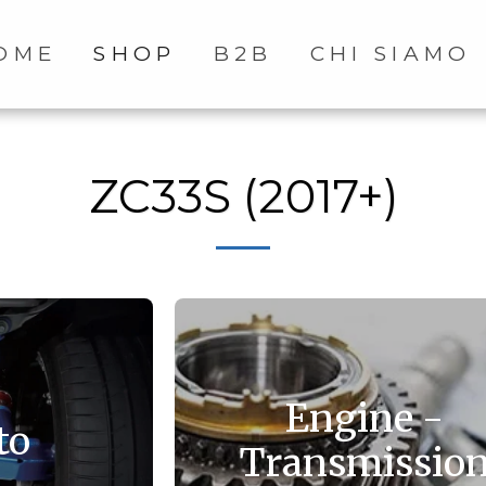
OME
SHOP
B2B
CHI SIAMO
ZC33S (2017+)
Engine -
to
Transmissio