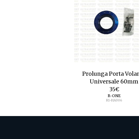
Prolunga Porta Vola
Universale 60mm
35
€
R-ONE
R1-HA006