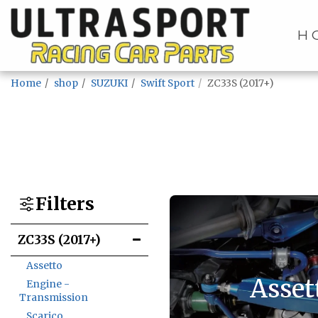
H
Home
shop
SUZUKI
Swift Sport
ZC33S (2017+)
Filters
ZC33S (2017+)
Assetto
Asset
Engine -
Transmission
Scarico