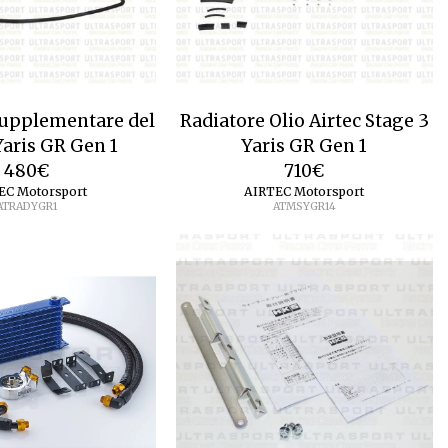
Supplementare del
Radiatore Olio Airtec Stage 3
aris GR Gen 1
Yaris GR Gen 1
480
€
710
€
EC Motorsport
AIRTEC Motorsport
ATRADYGR1
ATMSYGR14