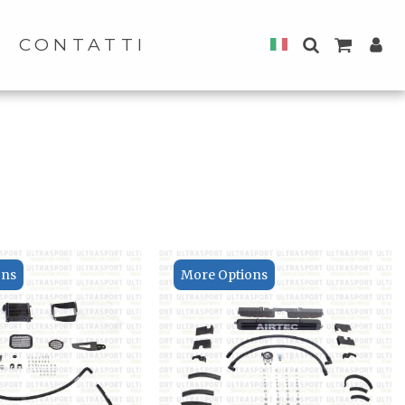
CONTATTI
ons
More Options