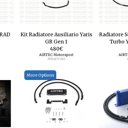
ORAD
Kit Radiatore Ausiliario Yaris
Radiatore 
GR Gen 1
Turbo Y
480
€
AIRTEC Motorsport
AIRT
ATRADYGR2
More Options