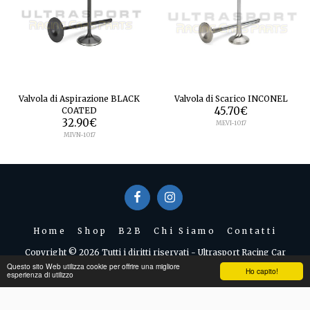
Valvola di Aspirazione BLACK
Valvola di Scarico INCONEL
COATED
45.70
€
32.90
€
MEVI-1017
MIVN-1017
Home
Shop
B2B
Chi Siamo
Contatti
Copyright © 2026 Tutti i diritti riservati -
Ultrasport Racing Car
Questo sito Web utilizza cookie per offrire una migliore
Metodi di Pagamento e Condizioni
|
Privacy
Ho capito!
esperienza di utilizzo