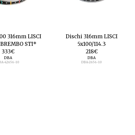
000 316mm LISCI
Dischi 316mm LISCI
 BREMBO STI*
5x100/114.3
333
€
218
€
DBA
DBA
BA-42656-10
DBA-2656-10