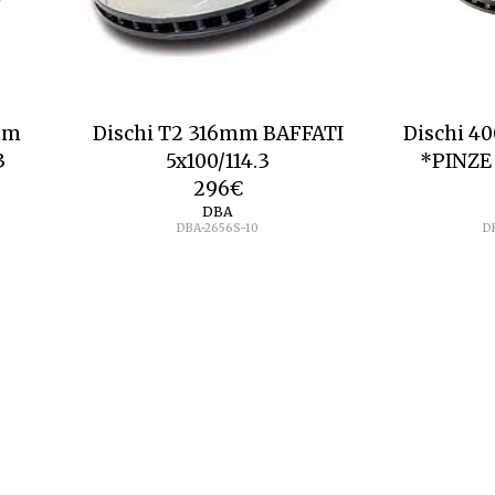
mm
Dischi T2 316mm BAFFATI
Dischi 4
3
5x100/114.3
*PINZE
296
€
DBA
DBA-2656S-10
D