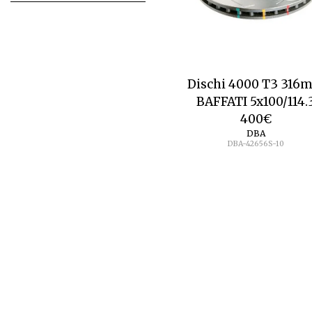
Dischi 4000 T3 316
BAFFATI 5x100/114.
400
€
DBA
DBA-42656S-10