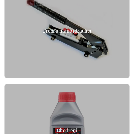
Freni a mano idraulici
Olio freni