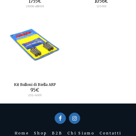
1755
€
1056
€
23004-AN001
125003
Kit Bulloni di Biella ARP
95
€
202-6005
Home
Shop
B2B
Chi Siamo
Contatti