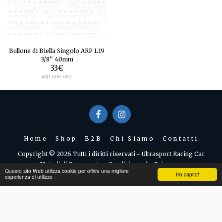
Bullone di Biella Singolo ARP L19
3/8'' 40mm
33
€
4AJ1.600-6SU
Home
Shop
B2B
Chi Siamo
Contatti
Copyright © 2026 Tutti i diritti riservati -
Ultrasport Racing Car
Metodi di Pagamento e Condizioni
|
Privacy
Questo sito Web utilizza cookie per offrire una migliore
Ho capito!
esperienza di utilizzo