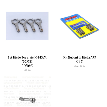
Set Bielle Forgiate H-BEAM
Kit Bulloni di Biella ARP
TOMEI
95
€
1056
€
202-6005
125003