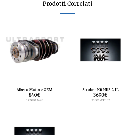
Prodotti Correlati
Albero Motore OEM
Stroker Kit HKS 2,1L
840
€
3690
€
12200AA490
21004-AT002