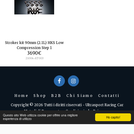
Stroker kit 90mm (2.1L) HKS Low
Compression Step 1
3690
€
21004-AT003
Home
Shop
B2B
Chi Siamo
Contatti
Copyright © 2026 Tutti i diritti riservati -
Ultrasport Racing Car
Metodi di Pagamento e Condizioni
|
Privacy
Questo sito Web utilizza cookie per offrire una migliore
Ho capito!
esperienza di utilizzo