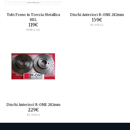
Tubi Freno in Treccia Metallica
Dischi Anteriori R-ONE 282mm
HEL
159
€
119
€
R1-9012-L
HON-4-115
Dischi Anteriori R-ONE 282mm
229
€
R1-9012-S