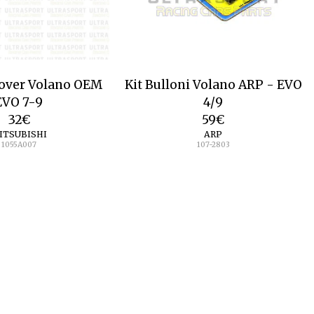
over Volano OEM
Kit Bulloni Volano ARP - EVO
EVO 7-9
4/9
32
€
59
€
ITSUBISHI
ARP
1055A007
107-2803