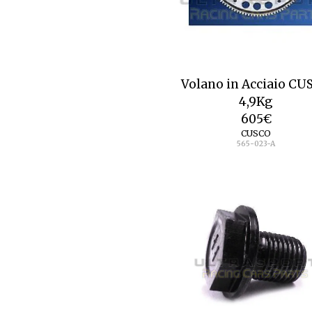
Volano in Acciaio CU
4,9Kg
605
€
CUSCO
565-023-A