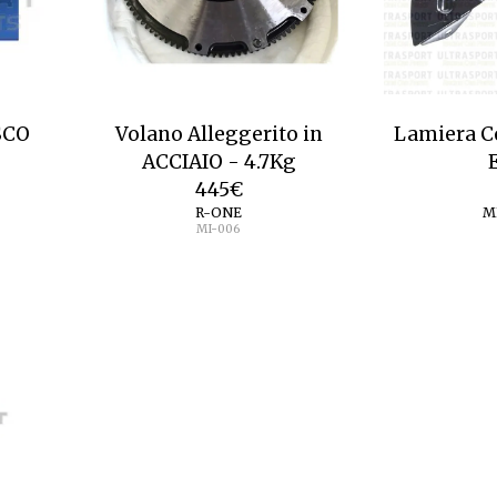
SCO
Volano Alleggerito in
Lamiera C
ACCIAIO - 4.7Kg
445
€
R-ONE
M
MI-006