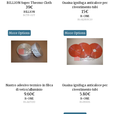
BILLION Super Thermo Cloth
Guaina ignifuga anticalore per
39
€
rivestimento tubi
15
€
BILLION
BCTP-02T
R-ONE
R1-ALFRSV20
More Options
More Options
Nastro adesivo termico in fibra
Guaina ignifuga anticalore per
di vetro/alluminio
rivestimento tubi
9.60
€
5.80
€
R-ONE
R-ONE
R1-ALT100
R1-FRS06