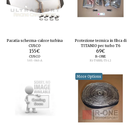
Paratia scherma-calore turbina
Protezione termica in fibra di
CUSCO
TITANIO per turbo T6
155
€
69
€
CUSCO
R-ONE
565-046-A
R1-T6BBL-TI-1.2
More Options