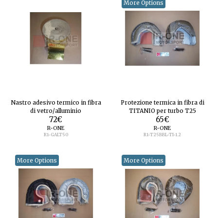
More Options
Nastro adesivo termico in fibra
Protezione termica in fibra di
di vetro/alluminio
TITANIO per turbo T25
72
€
65
€
R-ONE
R-ONE
R1-GALT50
R1-T25BBL-TI-1.2
More Options
More Options