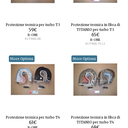
Protezione termica per turbo T3
Protezione termica in fibra di
59
€
TITANIO per turbo T3
65
€
R-ONE
R1-T3BBL-BK
R-ONE
R1-T3BBL-TI-1.2
More Options
More Options
Protezione termica per turbo T4
Protezione termica in fibra di
63
€
TITANIO per turbo T4
68
€
R-ONE