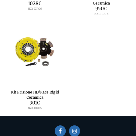
1028
€
Ceramica
950
€
NZ1-XTG6
NZ1-HDG6
Kit Frizione HD/Race Rigid
Ceramica
901
€
NZ1-HDR6