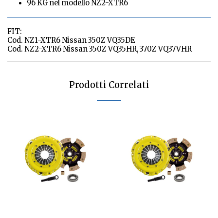
96 KG nel modello NZ2-XTR6
FIT:
Cod. NZ1-XTR6 Nissan 350Z VQ35DE
Cod. NZ2-XTR6 Nissan 350Z VQ35HR, 370Z VQ37VHR
Prodotti Correlati