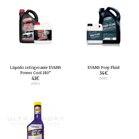
Liquido refrigerante EVANS
EVANS Prep Fluid
Power Cool 180°
34
€
41
€
EVPF2
EVPC2