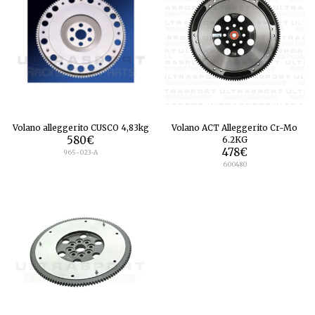
Volano alleggerito CUSCO 4,83kg
Volano ACT Alleggerito Cr-Mo
580
€
6.2KG
478
€
965-023-A
600480