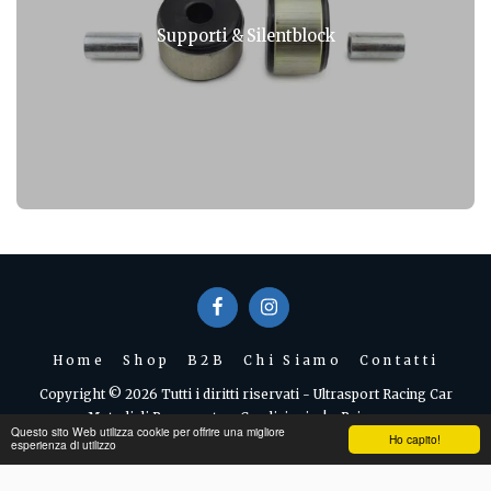
Supporti & Silentblock
Home
Shop
B2B
Chi Siamo
Contatti
Copyright © 2026 Tutti i diritti riservati -
Ultrasport Racing Car
Metodi di Pagamento e Condizioni
|
Privacy
Questo sito Web utilizza cookie per offrire una migliore
Ho capito!
esperienza di utilizzo