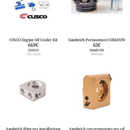
CUSCO Engine Oil Cooler Kit
Sandwich Portasensori SHADOW
649
€
62
€
CUSCO
SHADOW
965-012-A
SW40046
Sandwich Plate per installazione
Sandwich con termostato per oil