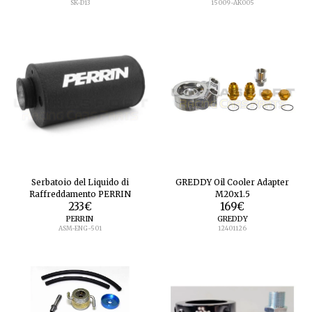
SK-D13
15009-AK005
Serbatoio del Liquido di
GREDDY Oil Cooler Adapter
Raffreddamento PERRIN
M20x1.5
233
€
169
€
PERRIN
GREDDY
ASM-ENG-501
12401126