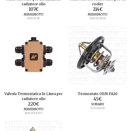
radiatore olio
cooler
107
€
214
€
MISHIMOTO
MISHIMOTO
MMOP-SP
MMOP-SPTR
Valvola Termostatica In Linea per
Termostato OEM FA20
radiatore olio
45
€
220
€
SUBARU
21210AA181
MISHIMOTO
MMOP-EXTFC