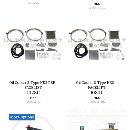
12014634
HKS
15004-AT110
Oil Cooler S-Type HKS PRE-
Oil Cooler S-Type HKS -
FACELIFT
FACELIFT
1028
€
1080
€
HKS
HKS
15004-AT111
15004-AT012
More Options