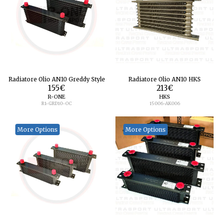
Radiatore Olio AN10 Greddy Style
Radiatore Olio AN10 HKS
155
€
213
€
R-ONE
HKS
R1-GRD10-OC
15006-AK006
More Options
More Options