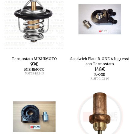
Termostato MISHIMOTO
Sandwich Plate R-ONE 4 Ingressi
97
€
con Termostato
148
€
MISHIMOTO
MMTS-BRZ-13
R-ONE
R1SF00102-10