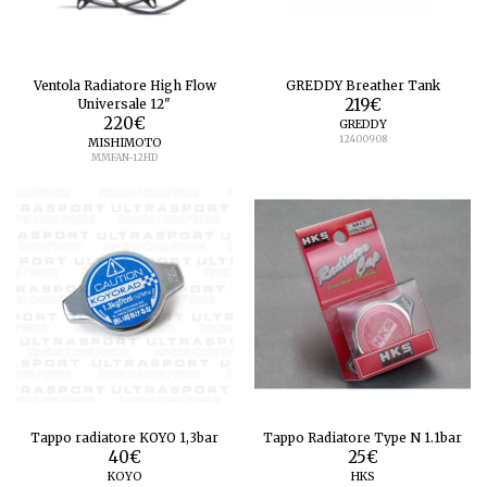
Ventola Radiatore High Flow
GREDDY Breather Tank
Universale 12"
219
€
220
€
GREDDY
12400908
MISHIMOTO
MMFAN-12HD
Tappo radiatore KOYO 1,3bar
Tappo Radiatore Type N 1.1bar
40
€
25
€
KOYO
HKS