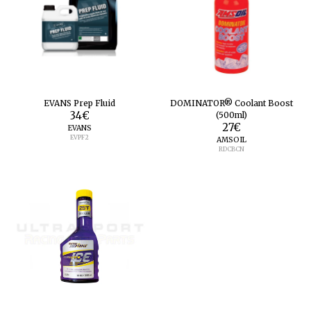
EVANS Prep Fluid
DOMINATOR® Coolant Boost
34
€
(500ml)
27
€
EVANS
EVPF2
AMSOIL
RDCBCN