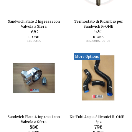
Sandwich Plate 2 Ingressi con
Termostato di Ricambio per
Valvola a Sfera
Sandwich R-ONE
59
€
52
€
R-ONE
R-ONE
R1KI05805
R1SF00102-09-02
More Options
Sandwich Plate 4 Ingressi con
Kit Tubi Acqua Siliconici R-ONE -
Valvola a Sfera
3pz
88
€
79
€