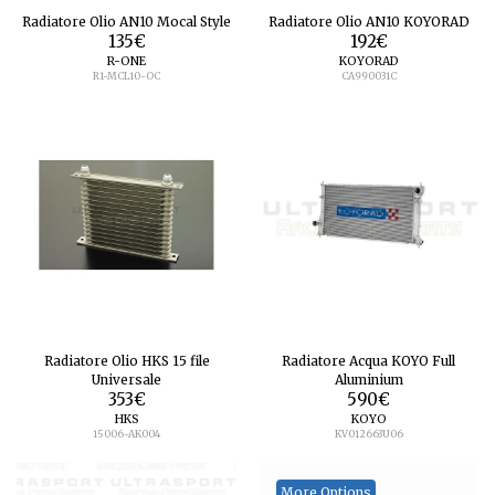
Radiatore Olio AN10 Mocal Style
Radiatore Olio AN10 KOYORAD
135
€
192
€
R-ONE
KOYORAD
R1-MCL10-OC
CA990031C
Radiatore Olio HKS 15 file
Radiatore Acqua KOYO Full
Universale
Aluminium
353
€
590
€
HKS
KOYO
15006-AK004
KV012663U06
More Options