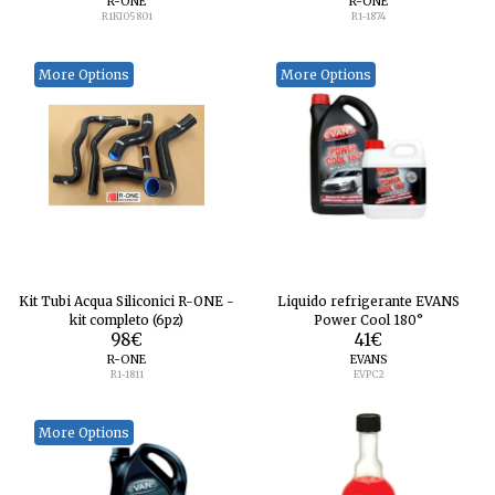
R-ONE
R-ONE
R1KI05801
R1-1874
More Options
More Options
Kit Tubi Acqua Siliconici R-ONE -
Liquido refrigerante EVANS
kit completo (6pz)
Power Cool 180°
98
€
41
€
R-ONE
EVANS
R1-1811
EVPC2
More Options