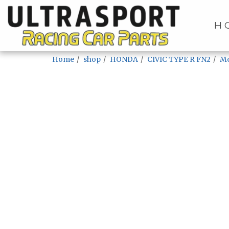
H
Home
shop
HONDA
CIVIC TYPE R FN2
Mo