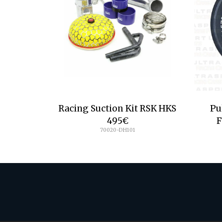
Racing Suction Kit RSK HKS
Pu
495
€
F
70020-DH101