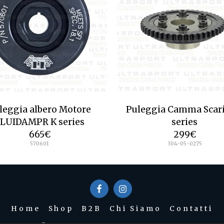
leggia albero Motore
Puleggia Camma Scari
LUIDAMPR K series
series
665
€
299
€
570601
304-05-0275
Home
Shop
B2B
Chi Siamo
Contatti