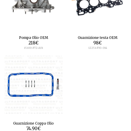
Pompa Olio OEM
Guarnizione testa OEM
218
€
98
€
15100-P72-A01
12251-P30-014
Guarnizione Coppa Olio
74.90
€