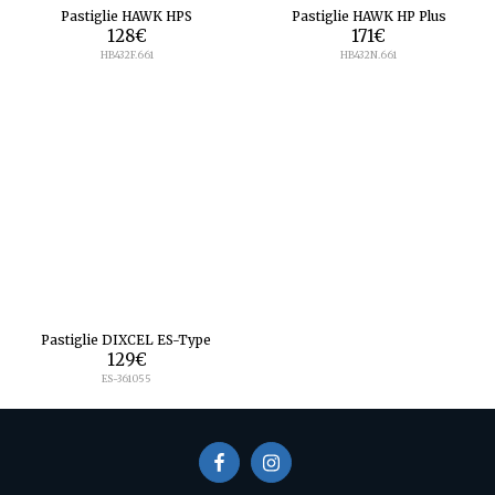
Pastiglie HAWK HPS
Pastiglie HAWK HP Plus
128
€
171
€
HB432F.661
HB432N.661
Pastiglie DIXCEL ES-Type
129
€
ES-361055