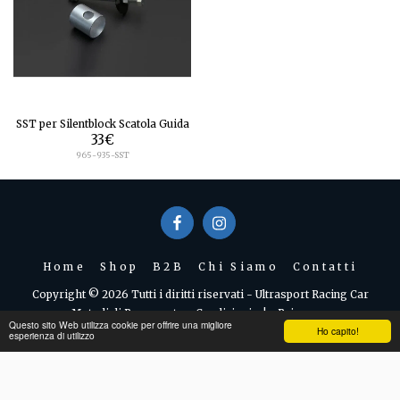
SST per Silentblock Scatola Guida
33
€
965-935-SST
Home
Shop
B2B
Chi Siamo
Contatti
Copyright © 2026 Tutti i diritti riservati -
Ultrasport Racing Car
Metodi di Pagamento e Condizioni
|
Privacy
Questo sito Web utilizza cookie per offrire una migliore
Ho capito!
esperienza di utilizzo