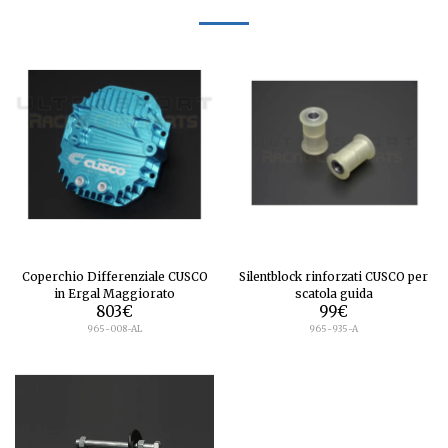
Coperchio Differenziale CUSCO
Silentblock rinforzati CUSCO per
in Ergal Maggiorato
scatola guida
803
€
99
€
965-008-AL
965-935-A