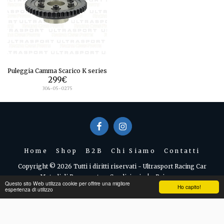
Puleggia Camma Scarico K series
299
€
304-05-0275
Home
Shop
B2B
Chi Siamo
Contatti
Copyright © 2026 Tutti i diritti riservati -
Ultrasport Racing Car
Metodi di Pagamento e Condizioni
|
Privacy
Questo sito Web utilizza cookie per offrire una migliore
Ho capito!
esperienza di utilizzo