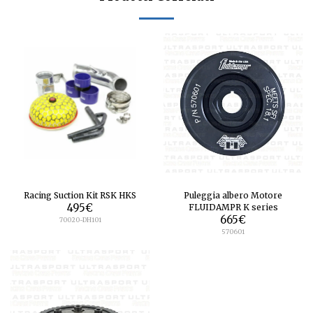
Racing Suction Kit RSK HKS
Puleggia albero Motore
495
€
FLUIDAMPR K series
665
€
70020-DH101
570601