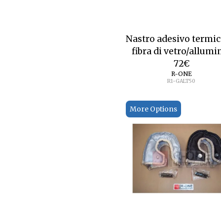
Nastro adesivo termic
fibra di vetro/allumi
72
€
R-ONE
R1-GALT50
More Options