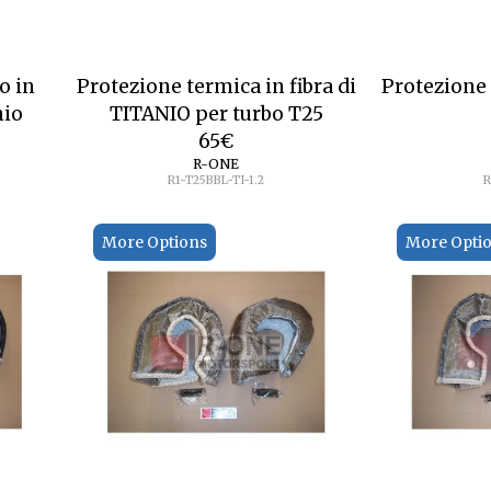
o in
Protezione termica in fibra di
Protezione 
nio
TITANIO per turbo T25
65
€
R-ONE
R1-T25BBL-TI-1.2
R
More Options
More Opti