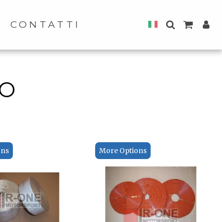
CONTATTI
CO
ons
More Options