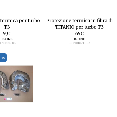
termica per turbo
Protezione termica in fibra di
T3
TITANIO per turbo T3
59
€
65
€
R-ONE
R-ONE
1-T3BBL-BK
R1-T3BBL-TI-1.2
ons