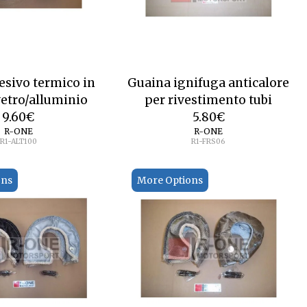
esivo termico in
Guaina ignifuga anticalore
 vetro/alluminio
per rivestimento tubi
9.60
€
5.80
€
R-ONE
R-ONE
R1-ALT100
R1-FRS06
ons
More Options