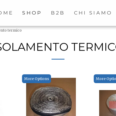
OME
SHOP
B2B
CHI SIAMO
ento termico
SOLAMENTO TERMI
More Options
More Opti