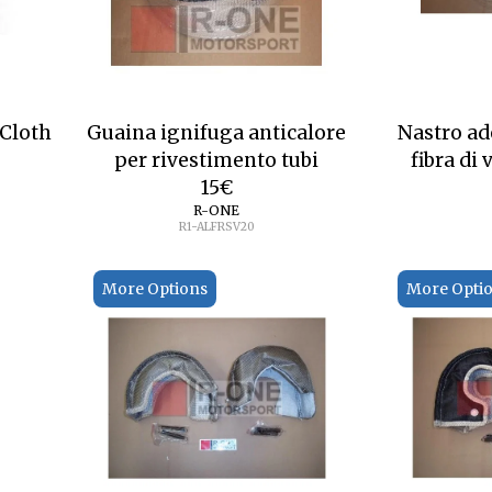
Cloth
Guaina ignifuga anticalore
Nastro ad
per rivestimento tubi
fibra di
15
€
R-ONE
R1-ALFRSV20
More Options
More Opti