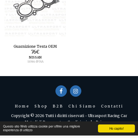
Guarnizione Testa OEM
76
€
NISSAN
11044-JF01A
Home
Shop
B2B
Chi Siamo
Contatti
Copyright © 2026 Tutti i diritti riservati -
Ultrasport Racing Car
Metodi di Pagamento e Condizioni
|
Privacy
Questo sito Web utilizza cookie per offrire una migliore
Ho capito!
esperienza di utilizzo