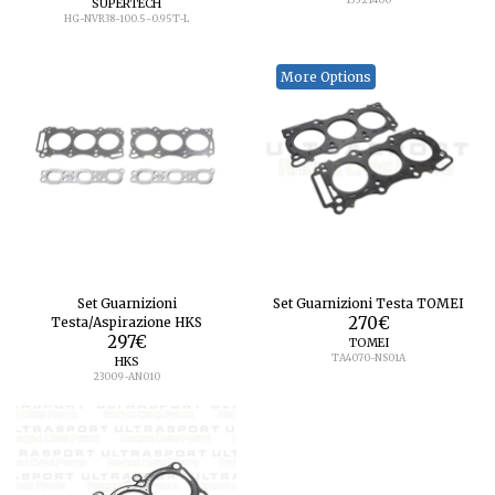
SUPERTECH
HG-NVR38-100.5-0.95T-L
More Options
Set Guarnizioni
Set Guarnizioni Testa TOMEI
Testa/Aspirazione HKS
270
€
297
€
TOMEI
TA4070-NS01A
HKS
23009-AN010