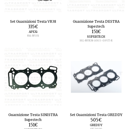
Set Guarnizioni Testa VR38
Guarnizione Testa DESTRA
335
€
Supertech
151
€
APEXi
814-N501
SUPERTECH
HG-NVR38-100.5-0.95T-R
Guarnizione Testa SINISTRA
Set Guarnizioni Testa GREDDY
Supertech
505
€
151
€
GREDDY
13521400