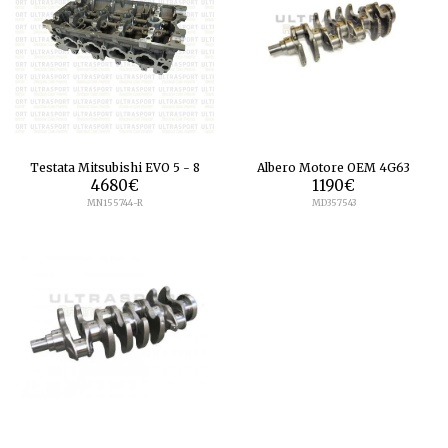
Testata Mitsubishi EVO 5 - 8
Albero Motore OEM 4G63
4680
€
1190
€
MN155744-R
MD357543