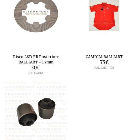
Disco LSD FR Posteriore
CAMICIA RALLIART
RALLIART - 1.7mm
75
€
30
€
RALLIART-CM
RA138433K1