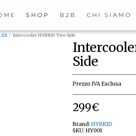
OME
SHOP
B2B
CHI SIAMO
LER
Intercooler HYBRID Two Side
Intercool
Side
Prezzo IVA Esclusa
299
€
Brand:
HYBRID
SKU:
HY001