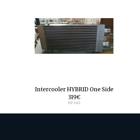
Intercooler HYBRID One Side
319
€
HY-002