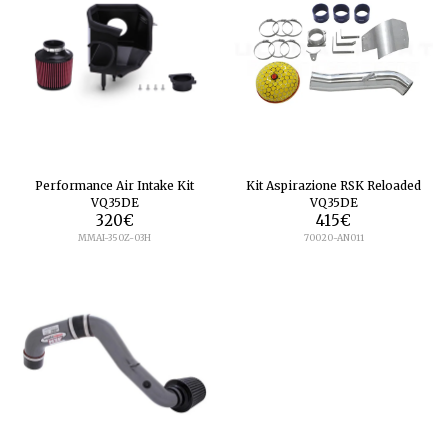
Performance Air Intake Kit
Kit Aspirazione RSK Reloaded
VQ35DE
VQ35DE
320
€
415
€
MMAI-350Z-03H
70020-AN011