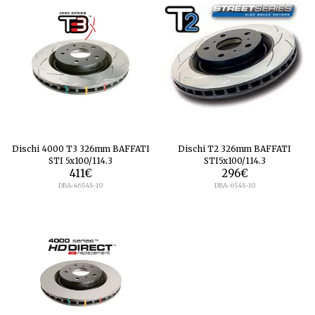
Dischi 4000 T3 326mm BAFFATI
Dischi T2 326mm BAFFATI
STI 5x100/114.3
STI5x100/114.3
411
€
296
€
DBA-4654S-10
DBA-654S-10