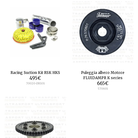
Racing Suction Kit RSK HKS
Puleggia albero Motore
495
€
FLUIDAMPR K series
665
€
70020-DH101
570601