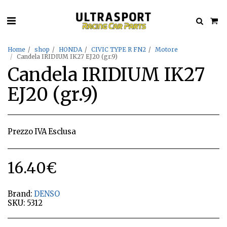
Home
shop
HONDA
CIVIC TYPE R FN2
Motore
Candela IRIDIUM IK27 EJ20 (gr.9)
Candela IRIDIUM IK27
EJ20 (gr.9)
Prezzo IVA Esclusa
16.40
€
Brand:
DENSO
SKU:
5312