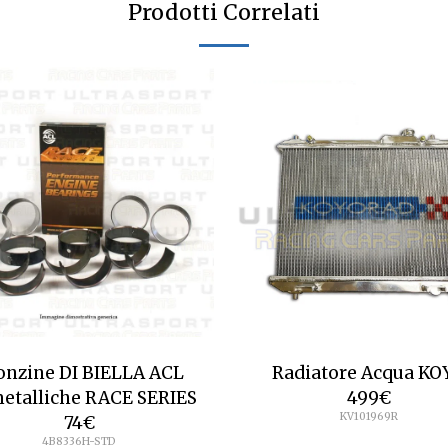
Prodotti Correlati
onzine DI BIELLA ACL
Radiatore Acqua KO
etalliche RACE SERIES
499
€
KV101969R
74
€
4B8336H-STD