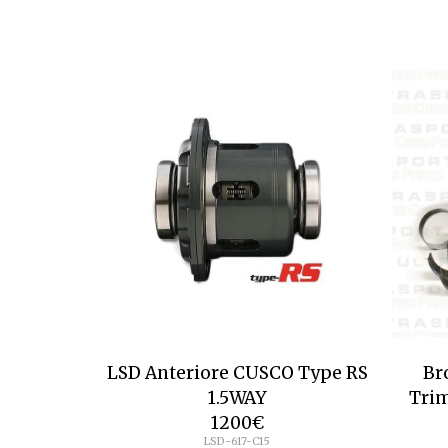
LSD Anteriore CUSCO Type RS
Br
1.5WAY
Trim
1200
€
LSD-617-C15