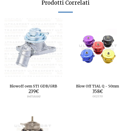
Prodotti Correlati
Blowoff oem STI GDB/GRB
Blow Off TIAL Q - 50mm
239
€
358
€
14471AA143
002570