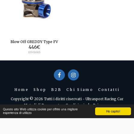
Blow Off GREDDY Type FV
446
€
11501665
Home
Shop
B2B
Chi Siamo
Contatti
Copyright © 2026 Tutti i diritti riservati -
Ultrasport Racing Car
Metodi di Pagamento e Condizioni
|
Privacy
Questo sito Web utilizza cookie per offrire una migliore
Ho capito!
esperienza di utilizzo