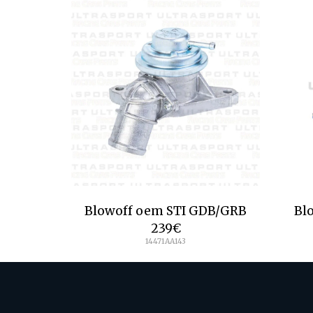
Blowoff oem STI GDB/GRB
Bl
239
€
14471AA143