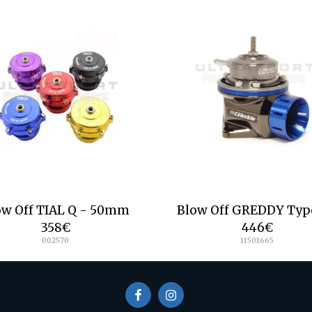
ow Off TIAL Q - 50mm
Blow Off GREDDY Typ
358
€
446
€
002570
11501665