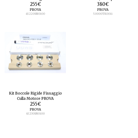
255
€
380
€
PROVA
PROVA
45220SN0100
50000TK0011
Kit Boccole Rigide Fissaggio
Culla Motore PROVA
255
€
PROVA
45230SN0100