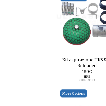
Kit aspirazione HKS 
Reloaded
180
€
HKS
70019-AF103
More Options