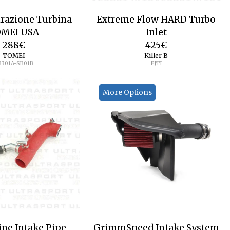
razione Turbina
Extreme Flow HARD Turbo
MEI USA
Inlet
288
€
425
€
TOMEI
Killer B
B301A-SB01B
EJTI
More Options
ine Intake Pipe
GrimmSpeed Intake System