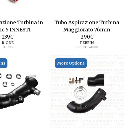
azione Turbina in
Tubo Aspirazione Turbina
ne 5 INNESTI
Maggiorato 76mm
139
€
290
€
R-ONE
PERRIN
R1-1862
PSP-INT-410BK
ons
More Options