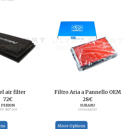
l air filter
Filtro Aria a Pannello OEM
72
€
28
€
PERRIN
SUBARU
SP-INT-100
16546AA020
ons
More Options