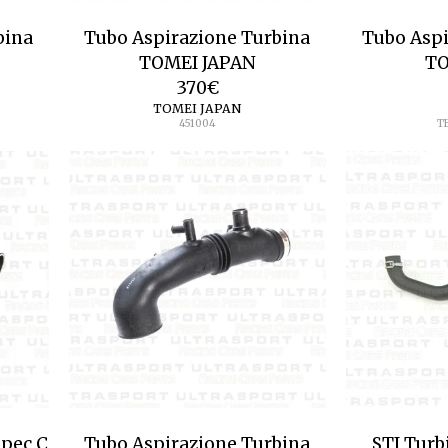
bina
Tubo Aspirazione Turbina
Tubo Aspi
e
TOMEI JAPAN
TO
370
€
TOMEI JAPAN
451004
T
Spec C
Tubo Aspirazione Turbina
STI Turb