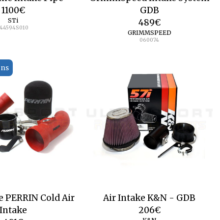
1100
€
GDB
STi
489
€
144594S010
GRIMMSPEED
060074
ons
e PERRIN Cold Air
Air Intake K&N - GDB
Intake
206
€