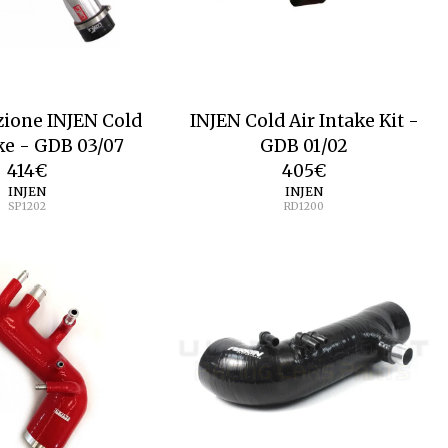
azione INJEN Cold
INJEN Cold Air Intake Kit -
ake - GDB 03/07
GDB 01/02
414
€
405
€
INJEN
INJEN
SP1202
RD1200