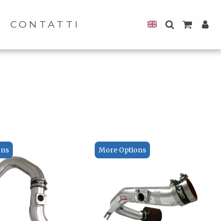
CONTATTI
ons
More Options