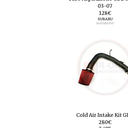
03-07
128
€
SUBARU
14459AA350
Cold Air Intake Kit 
280
€