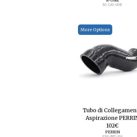
R-ONE
R1-CAI-GDB
More Options
Tubo di Collegamen
Aspirazione PERRI
102
€
PERRIN
PSP-INT-350