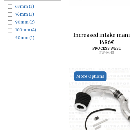
63mm
(3)
76mm
(3)
90mm
(2)
100mm
(4)
Increased intake mani
50mm
(1)
1486
€
PROCESS WEST
PW-04-EJ
More Options