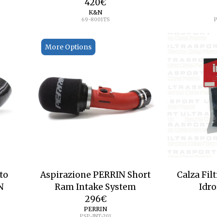
420
€
K&N
69-8001TS
P
More Options
to
Aspirazione PERRIN Short
Calza Fil
N
Ram Intake System
Idro
296
€
PERRIN
PSP-INT-201