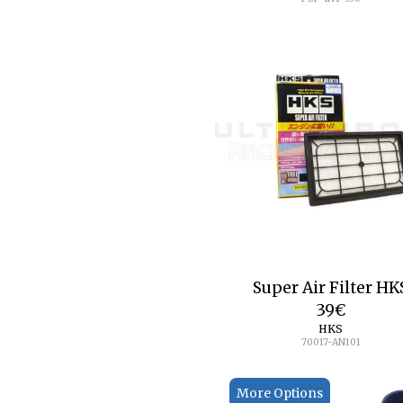
Super Air Filter HK
39
€
HKS
70017-AN101
More Options