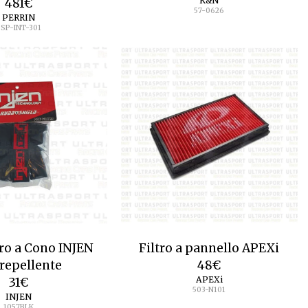
K&N
481
€
57-0626
PERRIN
SP-INT-301
tro a Cono INJEN
Filtro a pannello APEXi
repellente
48
€
APEXi
31
€
503-N101
INJEN
1057BLK