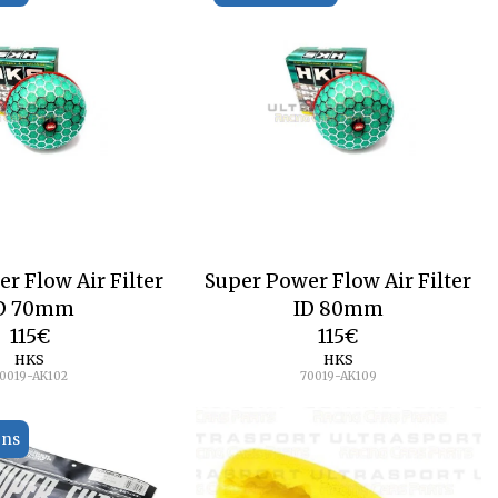
r Flow Air Filter
Super Power Flow Air Filter
D 70mm
ID 80mm
115
€
115
€
HKS
HKS
0019-AK102
70019-AK109
ons