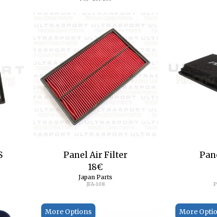
S
Panel Air Filter
Pane
18
€
Japan Parts
JFA-108
P
More Options
More Opti