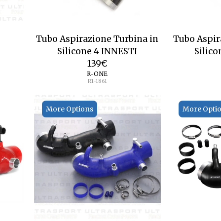
Tubo Aspirazione Turbina in
Tubo Aspir
Silicone 4 INNESTI
Silico
139
€
R-ONE
R1-1861
More Options
More Opti