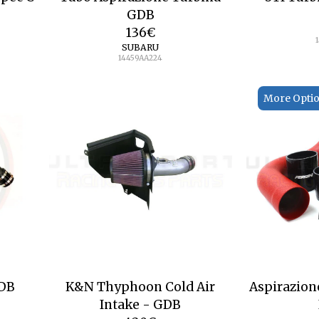
GDB
136
€
SUBARU
14459AA224
More Opti
GDB
K&N Thyphoon Cold Air
Aspirazion
Intake - GDB