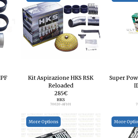
SPF
Kit Aspirazione HKS RSK
Super Powe
Reloaded
I
285
€
HKS
70020-AF101
7
More Options
More Opti