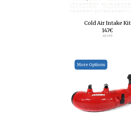
Cold Air Intake Kit
147
€
AI-109
More Options