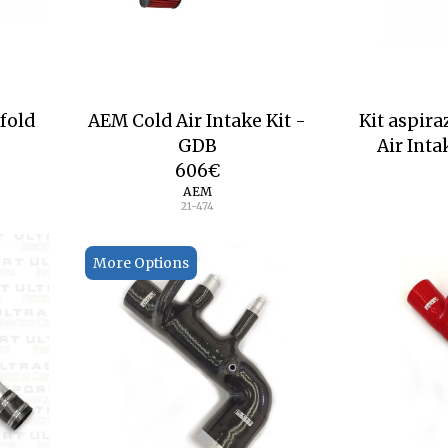
fold
AEM Cold Air Intake Kit -
Kit aspir
GDB
Air Int
606
€
AEM
21-474
More Options