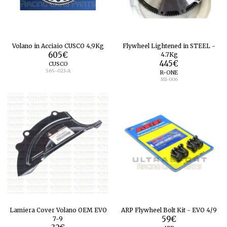
Volano in Acciaio CUSCO 4,9Kg
Flywheel Lightened in STEEL -
605
€
4.7Kg
445
€
CUSCO
565-023-A
R-ONE
MI-006
Lamiera Cover Volano OEM EVO
ARP Flywheel Bolt Kit - EVO 4/9
7-9
59
€