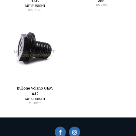
32
€
ARP
107-2803
MITSUBISHI
1055A007
Bullone Volano OEM
4
€
MITSUBISHI
MD334117