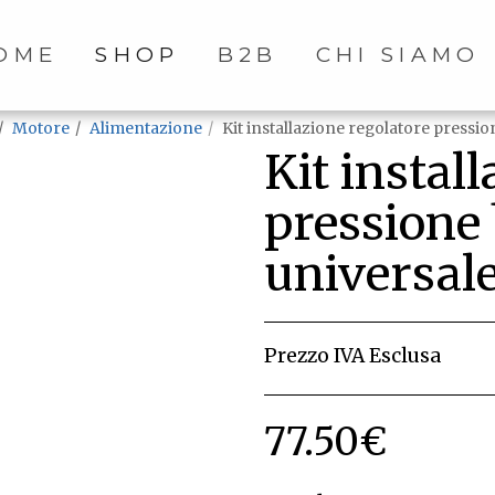
OME
SHOP
B2B
CHI SIAMO
Motore
Alimentazione
Kit installazione regolatore press
Kit instal
pressione
universal
Prezzo IVA Esclusa
77.50
€